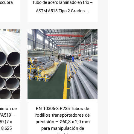
escubra
Tubo de acero laminado en frío –
.
ASTM A513 Tipo 2 Grados ...
misión de
EN 10305-3 E235 Tubos de
/A519 –
rodillos transportadores de
30 (7 x
precisión – Ø60,3 x 2,0 mm
 8,625
para manipulación de