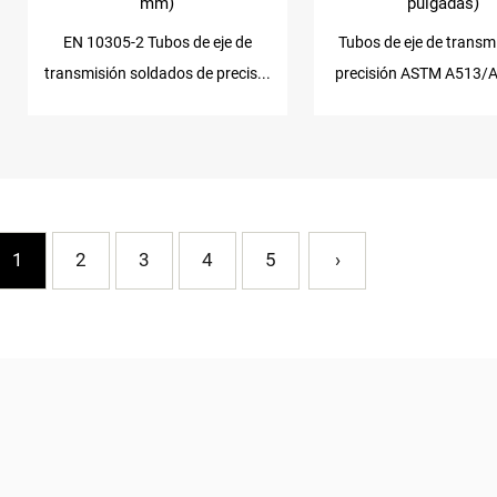
mm)
pulgadas)
EN 10305-2 Tubos de eje de
Tubos de eje de transm
transmisión soldados de precis...
precisión ASTM A513/A
1
2
3
4
5
›