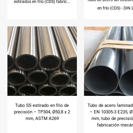
estirados en frío (CDS) fabric...
en frío (CDS) - DIN 2
Tubo SS estirado en frío de
Tubo de acero laminad
precisión – TP304, Ø50,8 x 2
– EN 10305-3 E235, Ø2
mm, ASTM A269
mm, tubo de precisi
fabricación mecá