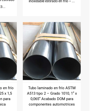
inoxidable estirado en frío – ...
3...
o en frío
Tubo laminado en frío ASTM
5 x 1,5
A513 tipo 2 – Grado 1010, 1” x
ón para
0,065” Acabado DOM para
nica
componentes automotrices