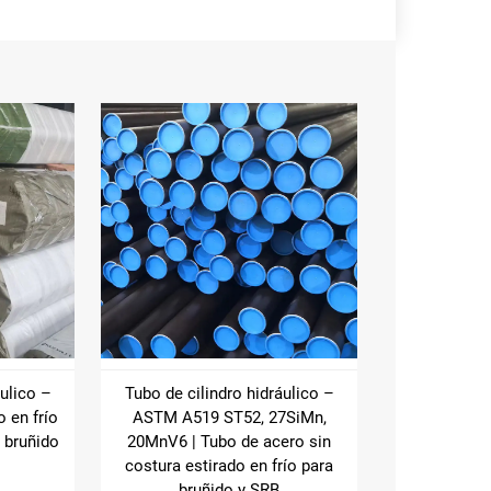
áulico –
Tubo de cilindro hidráulico –
 en frío
ASTM A519 ST52, 27SiMn,
 bruñido
20MnV6 | Tubo de acero sin
costura estirado en frío para
bruñido y SRB