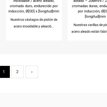
inoxidable / acero aleado,
aleado – 20MnV6 / 2
cromado duro, endurecido por
cromadas duras, endu
inducción, Ø[OD] x [longitud]mm
por inducción, Ø[O
[longitud]mm
Nuestros vástagos de pistón de
Nuestras varillas de p
acero inoxidable y aleació...
acero aleado están fabr
1
2
›