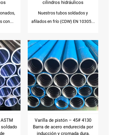
icos
cilindros hidráulicos
ionados,
Nuestros tubos soldados y
 con...
afilados en frío (CDW) EN 10305...
– ASTM
Varilla de pistón – 45# 4130
 soldado
Barra de acero endurecida por
 de
inducción y cromada dura,