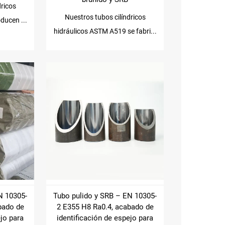
dricos
Nuestros tubos cilíndricos
ducen ...
hidráulicos ASTM A519 se fabri...
N 10305-
Tubo pulido y SRB – EN 10305-
bado de
2 E355 H8 Ra0.4, acabado de
ejo para
identificación de espejo para