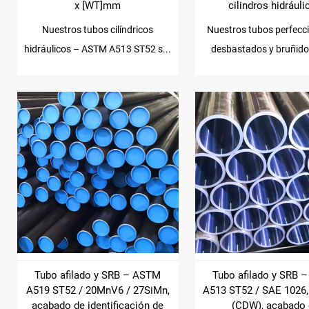
x [WT]mm
cilindros hidrául
Nuestros tubos cilíndricos
Nuestros tubos perfecc
hidráulicos – ASTM A513 ST52 s...
desbastados y bruñidos
Tubo afilado y SRB – ASTM
Tubo afilado y SRB 
A519 ST52 / 20MnV6 / 27SiMn,
A513 ST52 / SAE 1026,
acabado de identificación de
(CDW), acabado