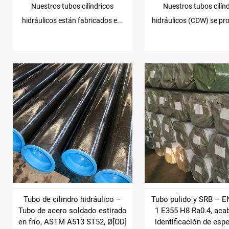
Nuestros tubos cilíndricos
Nuestros tubos cilín
hidráulicos están fabricados e...
hidráulicos (CDW) se pro
Tubo de cilindro hidráulico –
Tubo pulido y SRB – E
Tubo de acero soldado estirado
1 E355 H8 Ra0.4, aca
en frío, ASTM A513 ST52, Ø[OD]
identificación de esp