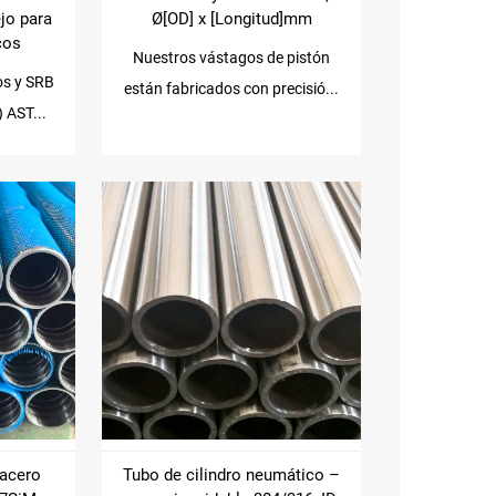
ejo para
Ø[OD] x [Longitud]mm
icos
Nuestros vástagos de pistón
os y SRB
están fabricados con precisió...
) AST...
 acero
Tubo de cilindro neumático –