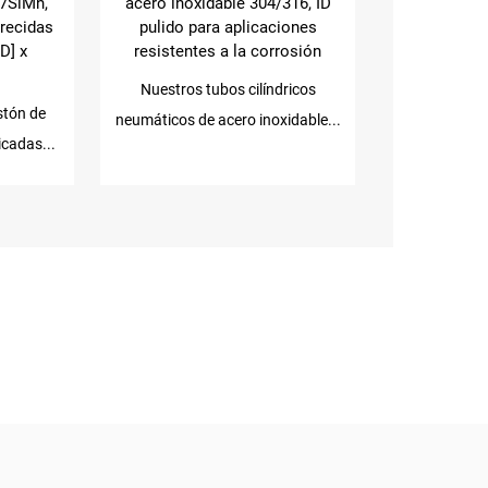
7SiMn,
acero inoxidable 304/316, ID
recidas
pulido para aplicaciones
D] x
resistentes a la corrosión
Nuestros tubos cilíndricos
istón de
neumáticos de acero inoxidable...
icadas...