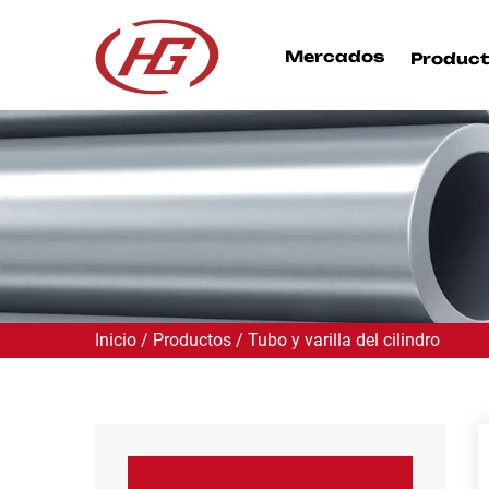
Menú
Mercados
Produc
Mercados
Productos
Garantía de calidad
Sobre
Inicio
/
Productos
/
Tubo y varilla del cilindro
Noticias
Contacto