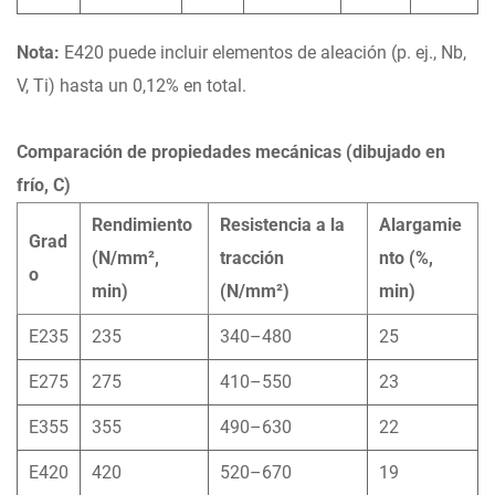
Nota:
E420 puede incluir elementos de aleación (p. ej., Nb,
V, Ti) hasta un 0,12% en total.
Comparación de propiedades mecánicas (dibujado en
frío, C)
Rendimiento
Resistencia a la
Alargamie
Grad
(N/mm²,
tracción
nto (%,
o
min)
(N/mm²)
min)
E235
235
340–480
25
E275
275
410–550
23
E355
355
490–630
22
E420
420
520–670
19