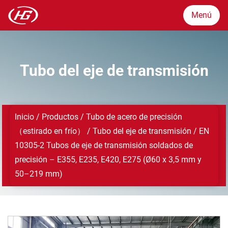
Menú
Menú
Tubo del eje de transmisión
Mercados
Inicio
/
Productos
/
Tubo de acero de precisión
Productos
（estirado en frío）
/
Tubo del eje de transmisión
/
EN
10305-2 Tubos de eje de transmisión soldados de
Garantía de calidad
precisión – E355, E235, E420, E275 (Ø60 x 3,5 mm y
50–219 mm)
Sobre
Noticias