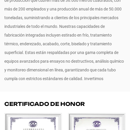
de producción que cubren más de 36.000 metros cuadrados, con
más de 200 empleados y una producción anual de más de 50.000
toneladas, suministrando a clientes de los principales mercados
industriales de todo el mundo. Nuestras capacidades de
fabricación integradas incluyen estirado en frío, tratamiento
térmico, enderezado, acabado, corte, biselado y tratamiento
superficial. Estas están respaldadas por una gama completa de
equipos avanzados para ensayos no destructivos, análisis químico
y monitoreo dimensional en línea, garantizando que cada tubo
cumpla con estrictos estándares de calidad. Invertimos
continuamente en automatización y sistemas de manufactura
inteligente para permitir una producción flexible, de alta mezcla y
CERTIFICADO DE HONOR
bajo volumen. Nuestros productos son ampliamente utilizados en
maquinaria de construcción, sistemas hidráulicos, autopartes,
energía eólica, construcción naval, ferrocarriles y los sectores de