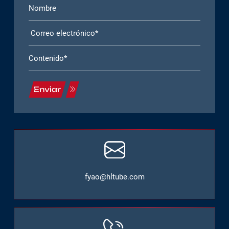
Enviar
fyao@hltube.com