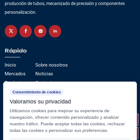
producción de tubos, mecanizado de precisión y componentes
personalización.
Rápido
Inicio
Sobre nosotros
Mercados
Noticias
Productos
Contacto
Servicio
Consentimiento de cookies
Valoramos su privacidad
Categorías de productos
Utilizamos cookies para mejorar su experiencia de
Tubo de acero de precisión （estirado en frío）
navegación, ofrecer contenido personalizado y analizar
nuestro tráfico. Puede aceptar todas las cookies, rechazar
Tubo y varilla del cilindro
todas las cookies o personalizar sus preferencias.
Componentes y conjuntos de acero fabricados