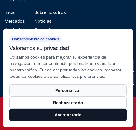
Inicio
Sobre nosotros
Mercados
Noticias
Productos
Contacto
Servicio
Consentimiento de cookies
Valoramos su privacidad
Categorías de productos
Utilizamos cookies para mejorar su experiencia de
Tubo de acero de precisión （estirado en frío）
navegación, ofrecer contenido personalizado y analizar
nuestro tráfico. Puede aceptar todas las cookies, rechazar
Tubo y varilla del cilindro
todas las cookies o personalizar sus preferencias.
Componentes y conjuntos de acero fabricados
Personalizar
Rechazar todo
Derechos de autor ©
Jiangsu Suao Metal Product Co., Ltd.
Rights Reserved.
Aceptar todo
Technical Support ：
Smart Cloud