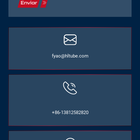
Enviar
fyao@hltube.com
+86-13812582820