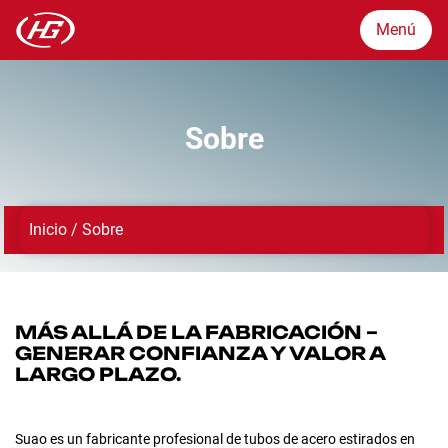
Menú
Menú
Sobre
Mercados
Inicio
/
Sobre
Productos
Garantía de calidad
MÁS ALLÁ DE LA FABRICACIÓN –
GENERAR CONFIANZA Y VALOR A
Sobre
LARGO PLAZO.
Noticias
Suao es un fabricante profesional de tubos de acero estirados en