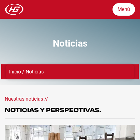
Menú
Menú
Noticias
Mercados
Inicio
/
Noticias
Productos
Garantía de calidad
Nuestras noticias //
NOTICIAS Y PERSPECTIVAS.
Sobre
Noticias