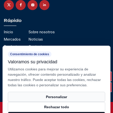
Rápido
Inicio
Sobre nosotros
Mercados
Noticias
Productos
Contacto
Servicio
Consentimiento de cookies
Valoramos su privacidad
Categorías de productos
Utilizamos cookies para mejorar su experiencia de
Tubo de acero de precisión （estirado en frío）
navegación, ofrecer contenido personalizado y analizar
nuestro tráfico. Puede aceptar todas las cookies, rechazar
Tubo y varilla del cilindro
todas las cookies o personalizar sus preferencias.
Componentes y conjuntos de acero fabricados
Personalizar
Rechazar todo
Derechos de autor ©
Jiangsu Suao Metal Product Co., Ltd.