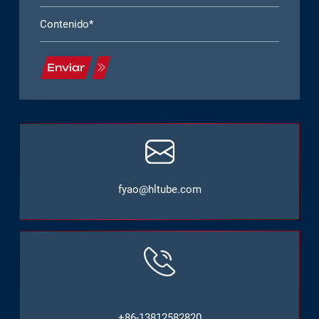
Enviar
fyao@hltube.com
+86-13812582820