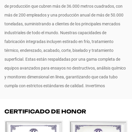
de producción que cubren más de 36.000 metros cuadrados, con
más de 200 empleados y una producción anual de más de 50.000
toneladas, suministrando a clientes de los principales mercados
industriales de todo el mundo. Nuestras capacidades de
fabricación integradas incluyen estirado en frío, tratamiento
térmico, enderezado, acabado, corte, biselado y tratamiento
superficial. Estas están respaldadas por una gama completa de
equipos avanzados para ensayos no destructivos, análisis químico
y monitoreo dimensional en línea, garantizando que cada tubo
cumpla con estrictos estándares de calidad. Invertimos
continuamente en automatización y sistemas de manufactura
inteligente para permitir una producción flexible, de alta mezcla y
CERTIFICADO DE HONOR
bajo volumen. Nuestros productos son ampliamente utilizados en
maquinaria de construcción, sistemas hidráulicos, autopartes,
energía eólica, construcción naval, ferrocarriles y los sectores de