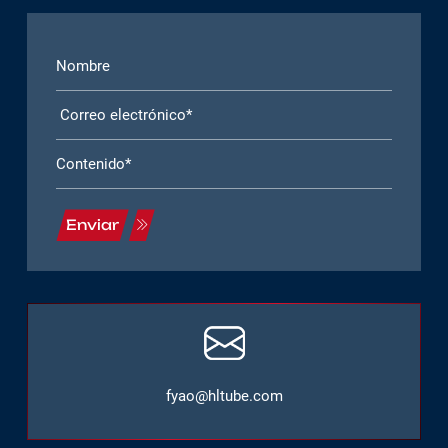
Enviar
fyao@hltube.com